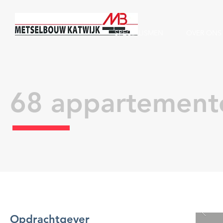
SPECIALISMEN
OVER ONS
68 appartement
Opdrachtgever